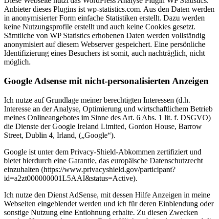
Diese Webseite nutzt das WordPress Analyse Plugin WP Statistics.
Anbieter dieses Plugins ist wp-statistics.com. Aus den Daten werden
in anonymisierter Form einfache Statistiken erstellt. Dazu werden
keine Nutzungsprofile erstellt und auch keine Cookies gesetzt.
Sämtliche von WP Statistics erhobenen Daten werden vollständig
anonymisiert auf diesem Webserver gespeichert. Eine persönliche
Identifizierung eines Besuchers ist somit, auch nachträglich, nicht
möglich.
Google Adsense mit nicht-personalisierten Anzeigen
Ich nutze auf Grundlage meiner berechtigten Interessen (d.h.
Interesse an der Analyse, Optimierung und wirtschaftlichem Betrieb
meines Onlineangebotes im Sinne des Art. 6 Abs. 1 lit. f. DSGVO)
die Dienste der Google Ireland Limited, Gordon House, Barrow
Street, Dublin 4, Irland, („Google“).
Google ist unter dem Privacy-Shield-Abkommen zertifiziert und
bietet hierdurch eine Garantie, das europäische Datenschutzrecht
einzuhalten (https://www.privacyshield.gov/participant?
id=a2zt000000001L5AAI&status=Active).
Ich nutze den Dienst AdSense, mit dessen Hilfe Anzeigen in meine
Webseiten eingeblendet werden und ich für deren Einblendung oder
sonstige Nutzung eine Entlohnung erhalte. Zu diesen Zwecken