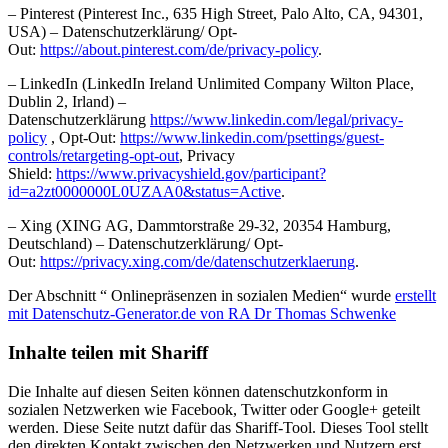
– Pinterest (Pinterest Inc., 635 High Street, Palo Alto, CA, 94301,
USA) – Datenschutzerklärung/ Opt-
Out:
https://about.pinterest.com/de/privacy-policy
.
– LinkedIn (LinkedIn Ireland Unlimited Company Wilton Place,
Dublin 2, Irland) –
Datenschutzerklärung
https://www.linkedin.com/legal/privacy-
policy
, Opt-Out:
https://www.linkedin.com/psettings/guest-
controls/retargeting-opt-out
, Privacy
Shield:
https://www.privacyshield.gov/participant?
id=a2zt0000000L0UZAA0&status=Active
.
– Xing (XING AG, Dammtorstraße 29-32, 20354 Hamburg,
Deutschland) – Datenschutzerklärung/ Opt-
Out:
https://privacy.xing.com/de/datenschutzerklaerung
.
Der Abschnitt “ Onlinepräsenzen in sozialen Medien“ wurde
erstellt
mit Datenschutz-Generator.de von RA Dr Thomas Schwenke
Inhalte teilen mit Shariff
Die Inhalte auf diesen Seiten können datenschutzkonform in
sozialen Netzwerken wie Facebook, Twitter oder Google+ geteilt
werden. Diese Seite nutzt dafür das Shariff-Tool. Dieses Tool stellt
den direkten Kontakt zwischen den Netzwerken und Nutzern erst