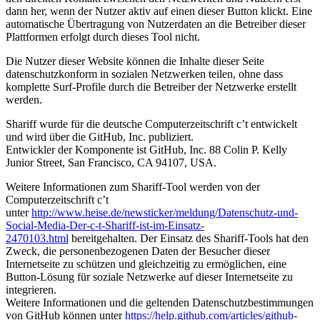
dann her, wenn der Nutzer aktiv auf einen dieser Button klickt. Eine
automatische Übertragung von Nutzerdaten an die Betreiber dieser
Plattformen erfolgt durch dieses Tool nicht.
Die Nutzer dieser Website können die Inhalte dieser Seite
datenschutzkonform in sozialen Netzwerken teilen, ohne dass
komplette Surf-Profile durch die Betreiber der Netzwerke erstellt
werden.
Shariff wurde für die deutsche Computerzeitschrift c’t entwickelt
und wird über die GitHub, Inc. publiziert.
Entwickler der Komponente ist GitHub, Inc. 88 Colin P. Kelly
Junior Street, San Francisco, CA 94107, USA.
Weitere Informationen zum Shariff-Tool werden von der
Computerzeitschrift c’t
unter
http://www.heise.de/newsticker/meldung/Datenschutz-und-
Social-Media-Der-c-t-Shariff-ist-im-Einsatz-
2470103.html
bereitgehalten. Der Einsatz des Shariff-Tools hat den
Zweck, die personenbezogenen Daten der Besucher dieser
Internetseite zu schützen und gleichzeitig zu ermöglichen, eine
Button-Lösung für soziale Netzwerke auf dieser Internetseite zu
integrieren.
Weitere Informationen und die geltenden Datenschutzbestimmungen
von GitHub können unter
https://help.github.com/articles/github-