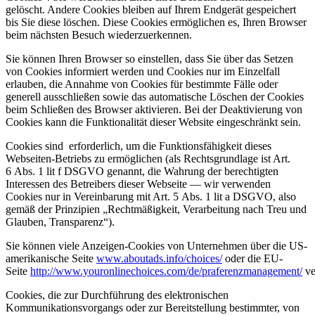
gelöscht. Andere Cookies bleiben auf Ihrem Endgerät gespeichert
bis Sie diese löschen. Diese Cookies ermöglichen es, Ihren Browser
beim nächsten Besuch wiederzuerkennen.
Sie können Ihren Browser so einstellen, dass Sie über das Setzen
von Cookies informiert werden und Cookies nur im Einzelfall
erlauben, die Annahme von Cookies für bestimmte Fälle oder
generell ausschließen sowie das automatische Löschen der Cookies
beim Schließen des Browser aktivieren. Bei der Deaktivierung von
Cookies kann die Funktionalität dieser Website eingeschränkt sein.
Cookies sind erforderlich, um die Funktionsfähigkeit dieses
Webseiten-Betriebs zu ermöglichen (als Rechtsgrundlage ist Art.
6 Abs. 1 lit f
DSGVO
genannt, die Wahrung der berechtigten
Interessen des Betreibers dieser Webseite — wir verwenden
Cookies nur in Vereinbarung mit Art. 5 Abs. 1 lit a
DSGVO
, also
gemäß der Prinzipien „Rechtmäßigkeit, Verarbeitung nach Treu und
Glauben, Transparenz“).
Sie können viele Anzeigen-Cookies von Unternehmen über die US-
amerikanische Seite
www.aboutads.info/choices/
oder die EU-
Seite
http://www.youronlinechoices.com/de/praferenzmanagement/
ve
Cookies, die zur Durchführung des elektronischen
Kommunikationsvorgangs oder zur Bereitstellung bestimmter, von