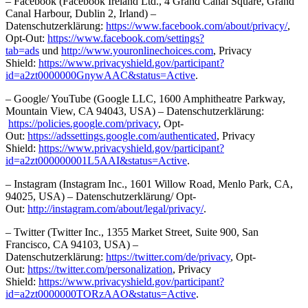
– Facebook (Facebook Ireland Ltd., 4 Grand Canal Square, Grand
Canal Harbour, Dublin 2, Irland) –
Datenschutzerklärung:
https://www.facebook.com/about/privacy/
,
Opt-Out:
https://www.facebook.com/settings?
tab=ads
und
http://www.youronlinechoices.com
, Privacy
Shield:
https://www.privacyshield.gov/participant?
id=a2zt0000000GnywAAC&status=Active
.
– Google/ YouTube (Google LLC, 1600 Amphitheatre Parkway,
Mountain View, CA 94043, USA) – Datenschutzerklärung:
https://policies.google.com/privacy
, Opt-
Out:
https://adssettings.google.com/authenticated
, Privacy
Shield:
https://www.privacyshield.gov/participant?
id=a2zt000000001L5AAI&status=Active
.
– Instagram (Instagram Inc., 1601 Willow Road, Menlo Park, CA,
94025, USA) – Datenschutzerklärung/ Opt-
Out:
http://instagram.com/about/legal/privacy/
.
– Twitter (Twitter Inc., 1355 Market Street, Suite 900, San
Francisco, CA 94103, USA) –
Datenschutzerklärung:
https://twitter.com/de/privacy
, Opt-
Out:
https://twitter.com/personalization
, Privacy
Shield:
https://www.privacyshield.gov/participant?
id=a2zt0000000TORzAAO&status=Active
.