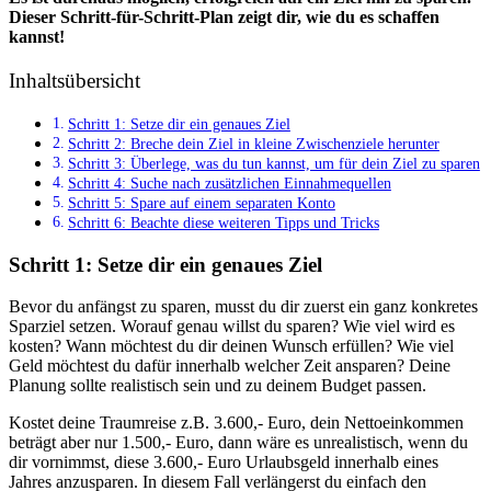
Dieser Schritt-für-Schritt-Plan zeigt dir, wie du es schaffen
kannst!
Inhaltsübersicht
Schritt 1: Setze dir ein genaues Ziel
Schritt 2: Breche dein Ziel in kleine Zwischenziele herunter
Schritt 3: Überlege, was du tun kannst, um für dein Ziel zu sparen
Schritt 4: Suche nach zusätzlichen Einnahmequellen
Schritt 5: Spare auf einem separaten Konto
Schritt 6: Beachte diese weiteren Tipps und Tricks
Schritt 1: Setze dir ein genaues Ziel
Bevor du anfängst zu sparen, musst du dir zuerst ein ganz konkretes
Sparziel setzen. Worauf genau willst du sparen? Wie viel wird es
kosten? Wann möchtest du dir deinen Wunsch erfüllen? Wie viel
Geld möchtest du dafür innerhalb welcher Zeit ansparen? Deine
Planung sollte realistisch sein und zu deinem Budget passen.
Kostet deine Traumreise z.B. 3.600,- Euro, dein Nettoeinkommen
beträgt aber nur 1.500,- Euro, dann wäre es unrealistisch, wenn du
dir vornimmst, diese 3.600,- Euro Urlaubsgeld innerhalb eines
Jahres anzusparen. In diesem Fall verlängerst du einfach den