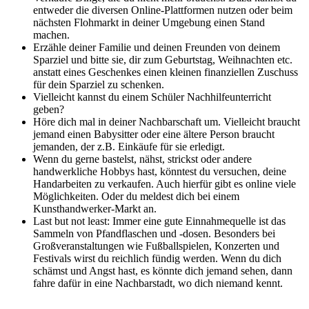
entweder die diversen Online-Plattformen nutzen oder beim
nächsten Flohmarkt in deiner Umgebung einen Stand
machen.
Erzähle deiner Familie und deinen Freunden von deinem
Sparziel und bitte sie, dir zum Geburtstag, Weihnachten etc.
anstatt eines Geschenkes einen kleinen finanziellen Zuschuss
für dein Sparziel zu schenken.
Vielleicht kannst du einem Schüler Nachhilfeunterricht
geben?
Höre dich mal in deiner Nachbarschaft um. Vielleicht braucht
jemand einen Babysitter oder eine ältere Person braucht
jemanden, der z.B. Einkäufe für sie erledigt.
Wenn du gerne bastelst, nähst, strickst oder andere
handwerkliche Hobbys hast, könntest du versuchen, deine
Handarbeiten zu verkaufen. Auch hierfür gibt es online viele
Möglichkeiten. Oder du meldest dich bei einem
Kunsthandwerker-Markt an.
Last but not least: Immer eine gute Einnahmequelle ist das
Sammeln von Pfandflaschen und -dosen. Besonders bei
Großveranstaltungen wie Fußballspielen, Konzerten und
Festivals wirst du reichlich fündig werden. Wenn du dich
schämst und Angst hast, es könnte dich jemand sehen, dann
fahre dafür in eine Nachbarstadt, wo dich niemand kennt.