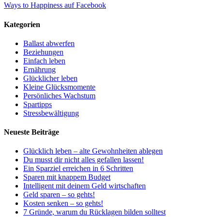
Ways to Happiness auf Facebook
Kategorien
Ballast abwerfen
Beziehungen
Einfach leben
Ernährung
Glücklicher leben
Kleine Glücksmomente
Persönliches Wachstum
Spartipps
Stressbewältigung
Neueste Beiträge
Glücklich leben – alte Gewohnheiten ablegen
Du musst dir nicht alles gefallen lassen!
Ein Sparziel erreichen in 6 Schritten
Sparen mit knappem Budget
Intelligent mit deinem Geld wirtschaften
Geld sparen – so gehts!
Kosten senken – so gehts!
7 Gründe, warum du Rücklagen bilden solltest