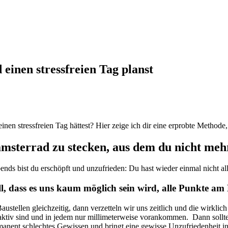
einen stressfreien Tag planst
einen stressfreien Tag hättest? Hier zeige ich dir eine erprobte Methode,
sterrad zu stecken, aus dem du nicht mehr
ds bist du erschöpft und unzufrieden: Du hast wieder einmal nicht all
oll, dass es uns kaum möglich sein wird, alle Punkte a
Baustellen gleichzeitig, dann verzetteln wir uns zeitlich und die wirkl
ig aktiv sind und in jedem nur millimeterweise vorankommen. Dann soll
manent schlechtes Gewissen und bringt eine gewisse Unzufriedenheit i