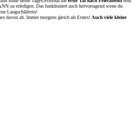
n sollte deine Tages-Priorität die
erste Tat nach Feierabend
sein.
 DANN zu erledigen. Das funktioniert auch hervorragend wenn du
ene Langschläferin!
nes davon ab. Immer morgens gleich als Erstes!
Auch viele kleine