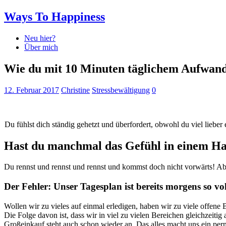
Ways To Happiness
Neu hier?
Über mich
Wie du mit 10 Minuten täglichem Aufwand 
12. Februar 2017
Christine
Stressbewältigung
0
Du fühlst dich ständig gehetzt und überfordert, obwohl du viel lieber 
Hast du manchmal das Gefühl in einem Ham
Du rennst und rennst und rennst und kommst doch nicht vorwärts! Aben
Der Fehler: Unser Tagesplan ist bereits morgens so v
Wollen wir zu vieles auf einmal erledigen, haben wir zu viele offene 
Die Folge davon ist, dass wir in viel zu vielen Bereichen gleichzeit
Großeinkauf steht auch schon wieder an. Das alles macht uns ein per