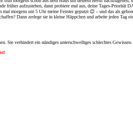
sehr früh morgens schon aus dem Haus um deinem Beruf nachzugehen, dan
unde früher aufzustehen, dann probiere mal aus, deine Tages-Priorität
on mal morgens um 5 Uhr meine Fenster geputzt 😉 – und das als gebor
haffen? Dann zerlege sie in kleine Häppchen und arbeite jeden Tag ei
hen. Sie verhindert ein ständiges unterschwelliges schlechtes Gewissen.
st!