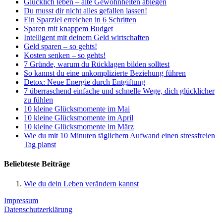
Glücklich leben – alte Gewohnheiten ablegen
Du musst dir nicht alles gefallen lassen!
Ein Sparziel erreichen in 6 Schritten
Sparen mit knappem Budget
Intelligent mit deinem Geld wirtschaften
Geld sparen – so gehts!
Kosten senken – so gehts!
7 Gründe, warum du Rücklagen bilden solltest
So kannst du eine unkomplizierte Beziehung führen
Detox: Neue Energie durch Entgiftung
7 überraschend einfache und schnelle Wege, dich glücklicher
zu fühlen
10 kleine Glücksmomente im Mai
10 kleine Glücksmomente im April
10 kleine Glücksmomente im März
Wie du mit 10 Minuten täglichem Aufwand einen stressfreien
Tag planst
Beliebteste Beiträge
Wie du dein Leben verändern kannst
Impressum
Datenschutzerklärung