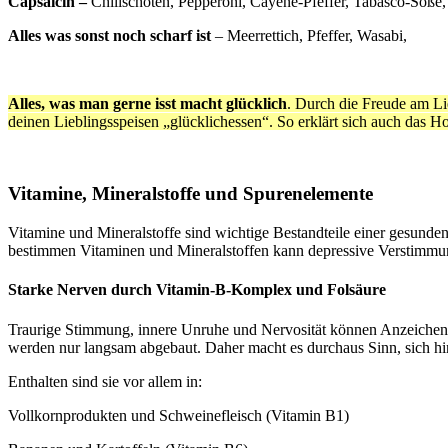
Capsaicin –
Chilischoten, Pepperoni, Cayene-Pfeffer, Tabasco-Soße,
Alles was sonst noch scharf ist
– Meerrettich, Pfeffer, Wasabi,
Alles, was man gerne isst macht glücklich
. Durch die Freude am Li
deinen Lieblingsspeisen „glücklichessen“. So erklärt sich auch das
Vitamine, Mineralstoffe und Spurenelemente
Vitamine und Mineralstoffe sind wichtige Bestandteile einer gesunde
bestimmen Vitaminen und Mineralstoffen kann depressive Verstimmun
Starke Nerven durch Vitamin-B-Komplex und Folsäure
Traurige Stimmung, innere Unruhe und Nervosität können Anzeichen 
werden nur langsam abgebaut. Daher macht es durchaus Sinn, sich hin
Enthalten sind sie vor allem in:
Vollkornprodukten und Schweinefleisch (Vitamin B1)