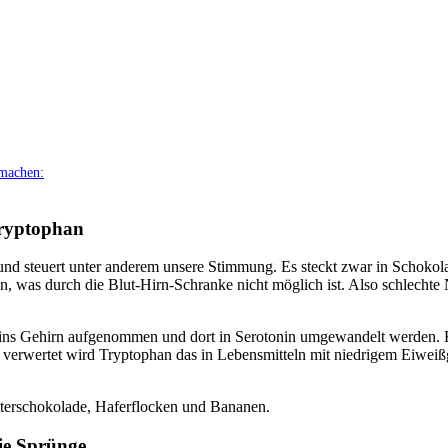
 machen:
Tryptophan
d steuert unter anderem unsere Stimmung. Es steckt zwar in Schokola
, was durch die Blut-Hirn-Schranke nicht möglich ist. Also schlechte N
n, ins Gehirn aufgenommen und dort in Serotonin umgewandelt werden. 
n verwertet wird Tryptophan das in Lebensmitteln mit niedrigem Eiweiß
tterschokolade, Haferflocken und Bananen.
ie Sprünge