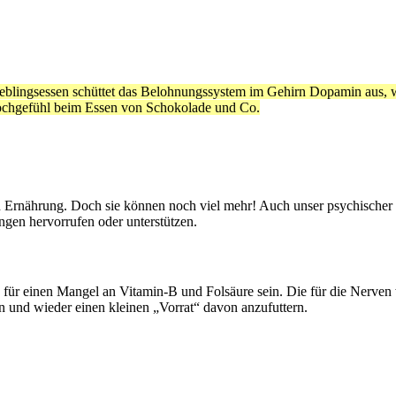
eblingsessen schüttet das Belohnungssystem im Gehirn Dopamin aus, we
 Hochgefühl beim Essen von Schokolade und Co.
n Ernährung. Doch sie können noch viel mehr! Auch unser psychischer 
gen hervorrufen oder unterstützen.
für einen Mangel an Vitamin-B und Folsäure sein. Die für die Nerve
 und wieder einen kleinen „Vorrat“ davon anzufuttern.