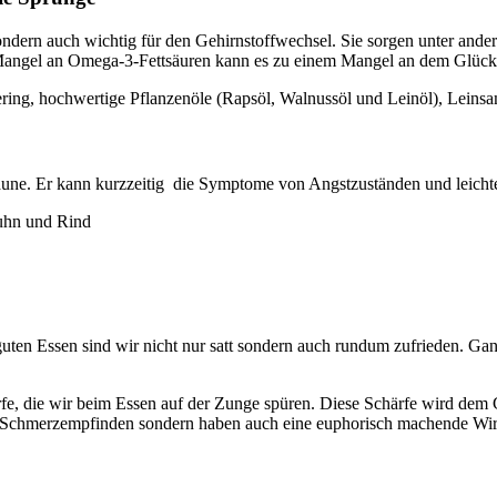
ondern auch wichtig für den Gehirnstoffwechsel. Sie sorgen unter ande
em Mangel an Omega-3-Fettsäuren kann es zu einem Mangel an dem Gl
ering, hochwertige Pflanzenöle (Rapsöl, Walnussöl und Leinöl), Leins
aune. Er kann kurzzeitig die Symptome von Angstzuständen und leichte
uhn und Rind
 Essen sind wir nicht nur satt sondern auch rundum zufrieden. Ganz 
ärfe, die wir beim Essen auf der Zunge spüren. Diese Schärfe wird dem
s Schmerzempfinden sondern haben auch eine euphorisch machende Wi