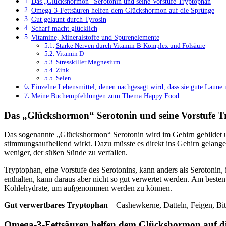
Das „Glückshormon“ Serotonin und seine Vorstufe Tryptophan
Omega-3-Fettsäuren helfen dem Glückshormon auf die Sprünge
Gut gelaunt durch Tyrosin
Scharf macht glücklich
Vitamine, Mineralstoffe und Spurenelemente
Starke Nerven durch Vitamin-B-Komplex und Folsäure
Vitamin D
Stresskiller Magnesium
Zink
Selen
Einzelne Lebensmittel, denen nachgesagt wird, dass sie gute Laune
Meine Buchempfehlungen zum Thema Happy Food
Das „Glückshormon“ Serotonin und seine Vorstufe 
Das sogenannte „Glückshormon“ Serotonin wird im Gehirn gebildet un
stimmungsaufhellend wirkt. Dazu müsste es direkt ins Gehirn gelangen
weniger, der süßen Sünde zu verfallen.
Tryptophan, eine Vorstufe des Serotonins, kann anders als Serotoni
enthalten, kann daraus aber nicht so gut verwertet werden. Am beste
Kohlehydrate, um aufgenommen werden zu können.
Gut verwertbares Tryptophan
– Cashewkerne, Datteln, Feigen, Bi
Omega-3-Fettsäuren helfen dem Glückshormon auf d