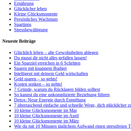
Ernährung
Glücklicher leben
Kleine Glücksmomente
Persönliches Wachstum
Spartipps
Stressbewältigung
Neueste Beiträge
Glücklich leben – alte Gewohnheiten ablegen
Du musst dir nicht alles gefallen lassen!
Ein Sparziel erreichen in 6 Schritten
Sparen mit knappem Budget
Intelligent mit deinem Geld wirtschaften
Geld sparen – so gehts!
Kosten senken – so gehts!
7 Gründe, warum du Rücklagen bilden solltest
So kannst du eine unkomplizierte Beziehung führen
Detox: Neue Energie durch Entgiftung
7 überraschend einfache und schnelle Wege, dich glücklicher z
10 kleine Glücksmomente im Mai
10 kleine Glücksmomente im April
10 kleine Glücksmomente im März
Wie du mit 10 Minuten täglichem Aufwand einen stressfreien T