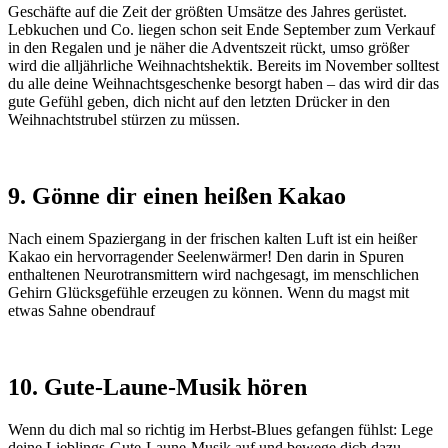
Geschäfte auf die Zeit der größten Umsätze des Jahres gerüstet.
Lebkuchen und Co. liegen schon seit Ende September zum Verkauf
in den Regalen und je näher die Adventszeit rückt, umso größer
wird die alljährliche Weihnachtshektik. Bereits im November solltest
du alle deine Weihnachtsgeschenke besorgt haben – das wird dir das
gute Gefühl geben, dich nicht auf den letzten Drücker in den
Weihnachtstrubel stürzen zu müssen.
9. Gönne dir einen heißen Kakao
Nach einem Spaziergang in der frischen kalten Luft ist ein heißer
Kakao ein hervorragender Seelenwärmer! Den darin in Spuren
enthaltenen Neurotransmittern wird nachgesagt, im menschlichen
Gehirn Glücksgefühle erzeugen zu können. Wenn du magst mit
etwas Sahne obendrauf
10. Gute-Laune-Musik hören
Wenn du dich mal so richtig im Herbst-Blues gefangen fühlst: Lege
deine Lieblings-Gute-Laune-Musik auf und bewege dich dazu.