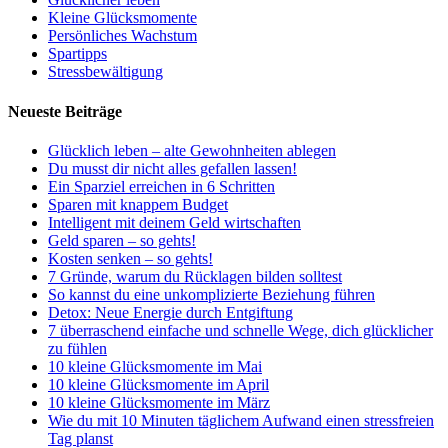
Kleine Glücksmomente
Persönliches Wachstum
Spartipps
Stressbewältigung
Neueste Beiträge
Glücklich leben – alte Gewohnheiten ablegen
Du musst dir nicht alles gefallen lassen!
Ein Sparziel erreichen in 6 Schritten
Sparen mit knappem Budget
Intelligent mit deinem Geld wirtschaften
Geld sparen – so gehts!
Kosten senken – so gehts!
7 Gründe, warum du Rücklagen bilden solltest
So kannst du eine unkomplizierte Beziehung führen
Detox: Neue Energie durch Entgiftung
7 überraschend einfache und schnelle Wege, dich glücklicher
zu fühlen
10 kleine Glücksmomente im Mai
10 kleine Glücksmomente im April
10 kleine Glücksmomente im März
Wie du mit 10 Minuten täglichem Aufwand einen stressfreien
Tag planst