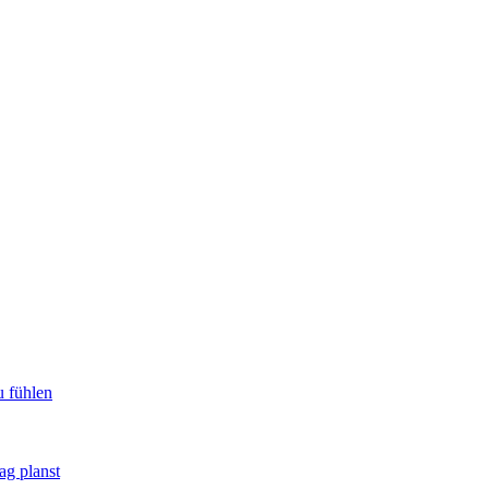
u fühlen
ag planst