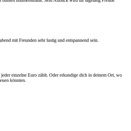
 bunten Blumenstrauß. Sein Anblick wird dir tagelang Freude
abend mit Freunden sehr lustig und entspannend sein.
– jeder einzelne Euro zählt. Oder erkundige dich in deinem Ort, wo
reuen könnten.