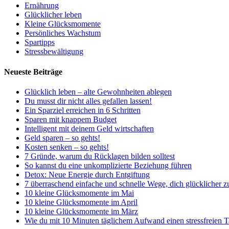
Ernährung
Glücklicher leben
Kleine Glücksmomente
Persönliches Wachstum
Spartipps
Stressbewältigung
Neueste Beiträge
Glücklich leben – alte Gewohnheiten ablegen
Du musst dir nicht alles gefallen lassen!
Ein Sparziel erreichen in 6 Schritten
Sparen mit knappem Budget
Intelligent mit deinem Geld wirtschaften
Geld sparen – so gehts!
Kosten senken – so gehts!
7 Gründe, warum du Rücklagen bilden solltest
So kannst du eine unkomplizierte Beziehung führen
Detox: Neue Energie durch Entgiftung
7 überraschend einfache und schnelle Wege, dich glücklicher z
10 kleine Glücksmomente im Mai
10 kleine Glücksmomente im April
10 kleine Glücksmomente im März
Wie du mit 10 Minuten täglichem Aufwand einen stressfreien T